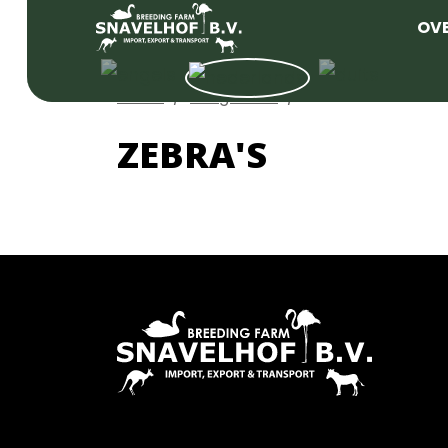
OV
Home
Zoogdieren
Zebra's
ZEBRA'S